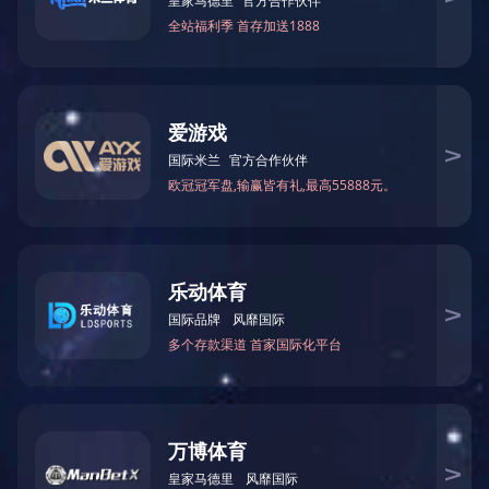
集团手册
>>
集团概况
>>
组织机构
>>
徐州树恩中
资质荣誉
>>
和高中。现有
企业招聘
>>
化高端精品学
为进一步加
联系我们
>>
中层干部如下
宝润掠影
>>
一、招聘
本次招聘范
二.、招聘
学校办公室
总务处副处
主管会计1