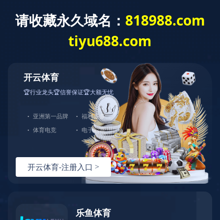
华体（中国