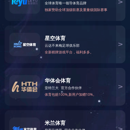
项目查找
南佛园林
About nanfo
您好，您当前所