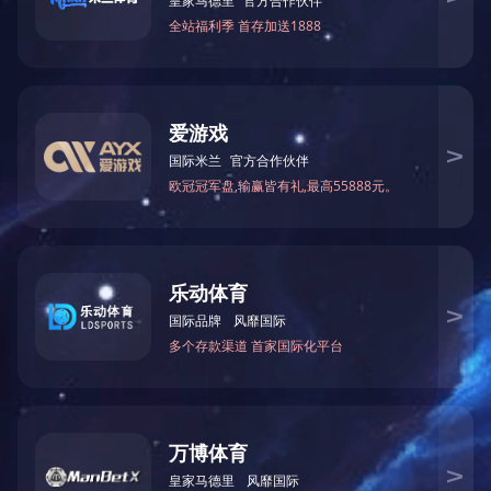
华体网页版
>>
业务范围
>>
资质荣誉
>>
精选案例
>>
公司资讯
>>
【上一篇】贾汪
【下一篇】绿化