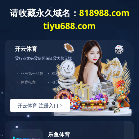
华体（中国