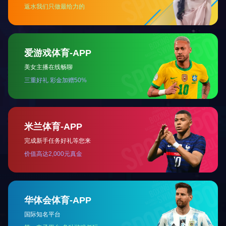
联系人：王主任
联系电话：0516-85709977
联系手机：
邮编：221000
邮箱：
地址：徐州市泉山区王陵路开发大厦4楼
走进宝润
树恩教育
南佛园林
集团手册
集团简介
华体网页版
集团概况
树恩幼教
业务范围
组织机构
树恩小学
资质荣誉
资质荣誉
树恩初中
精选案例
企业招聘
树恩高中
公司资讯